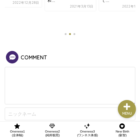
Oneness1
和...
て...
2022年12月28日
(全体軸)
2021年3月13日
2022年11
Oneness2
(純粋観照)
Oneness3
(ワンネス体感)
COMMENT
New Birth
(叡智)
MENU
Oneness1
Oneness2
Oneness3
New Birth
(全体軸)
(純粋観照)
(ワンネス体感)
(叡智)