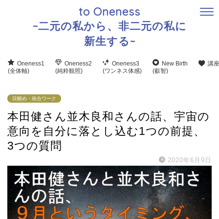
to Oneness
~二元の私から、非二元の私に
新生する~
Oneness1
Oneness2
Oneness3
New Birth
講
(全体軸)
(純粋観照)
(ワンネス体感)
(叡智)
目醒め・統合ワーク
本田健さん並木良和さんの話、宇宙の
意向を自分に落とし込む1つの前提、
3つの質問
2020年6月9日