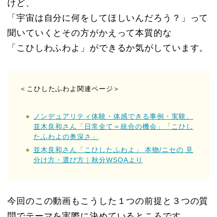
けど、
「宇宙は自分に何をしてほしいんだろう？」って
聞いていくとその方がかえって本質的な
「こひしわふわよ」ができるか気がしています。
＜こひしたふわよ関連ページ＞
ノンデュアリティ体験・体感できる事例・実験、
並木良和さん「日常全て＝統合の機会」「こひし
たふわよの奥深さ」
並木良和さん「こひしたふわよ」 本物/ニセの 見
分け方・選び方｜秋分WSQAより
今回のこの動画もこうした１つの前提と３つの質
問でテーマを実際に決めているところです。