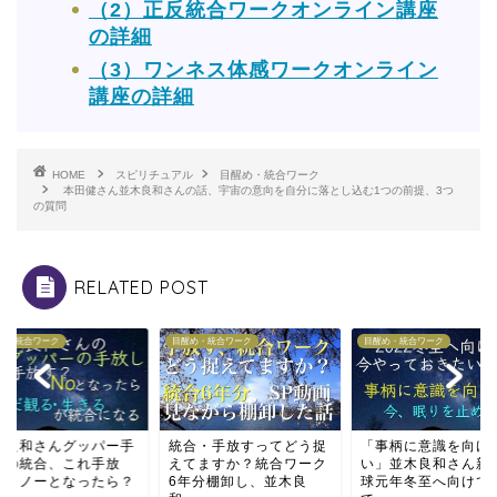
（2）正反統合ワークオンライン講座
の詳細
（3）ワンネス体感ワークオンライン
講座の詳細
HOME
スピリチュアル
目醒め・統合ワーク
本田健さん並木良和さんの話、宇宙の意向を自分に落とし込む1つの前提、3つ
の質問
RELATED POST
め・統合ワーク
目醒め・統合ワーク
目醒め・統合ワーク
木良和さんグッパー手
統合・手放すってどう捉
「事柄に意識を向け
しの統合、これ手放
えてますか？統合ワーク
い」並木良和さん新
？→ノーとなったら？
6年分棚卸し、並木良
球元年冬至へ向けて