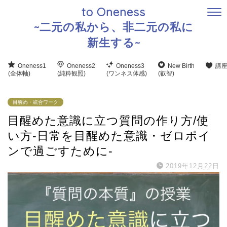
to Oneness
~二元の私から、非二元の私に
新生する~
Oneness1
Oneness2
Oneness3
New Birth
講
(全体軸)
(純粋観照)
(ワンネス体感)
(叡智)
目醒め・統合ワーク
目醒めた意識に立つ質問の作り方/使
い方-日常を目醒めた意識・ゼロポイ
ンで過ごすために-
2019年12月22日