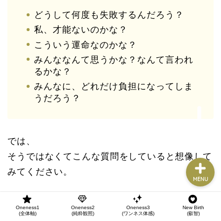
Oneness1
(全体軸)
どうして何度も失敗するんだろう？
私、才能ないのかな？
Oneness2
こういう運命なのかな？
(純粋観照)
みんななんて思うかな？なんて言われ
るかな？
Oneness3
(ワンネス体感)
みんなに、どれだけ負担になってしま
うだろう？
New Birth
(叡智)
では、
そうではなくてこんな質問をしていると想像して
みてください。
MENU
Oneness1
Oneness2
Oneness3
New Birth
(全体軸)
(純粋観照)
(ワンネス体感)
(叡智)
これ、笑い話にするとしたら、どう話