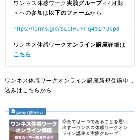
ワンネス体感ワーク
実践グループ
＜4月期
＞への参加は
以下のフォーム
から
https://forms.gle/SLefHJYFq431PUcp8
ワンネス体感ワーク
オンライン講座
詳細は
こちら
ワンネス体感ワークオンライン講座新規受講申し
込みはこちらから
◎全ては一つであることを思い
出すーワンネス体感ワークオン
ライン講座＆実践グループ