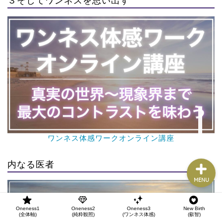
３そしてワンネスを思い出す
Oneness1
(全体軸)
Oneness2
(純粋観照)
Oneness3
(ワンネス体感)
New Birth
(叡智)
ワンネス体感ワークオンライン講座
内なる医者
MENU
Oneness1
Oneness2
Oneness3
New Birth
(全体軸)
(純粋観照)
(ワンネス体感)
(叡智)