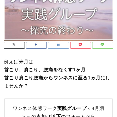
例えば来月は
首こり、肩こり、腰痛をなくす1ヶ月
首こり肩こり腰痛からワンネスに至る1ヵ月
にし
ませんか？
ワンネス体感ワーク
実践グループ
＜4月期
＞への参加は
以下のフォーム
から