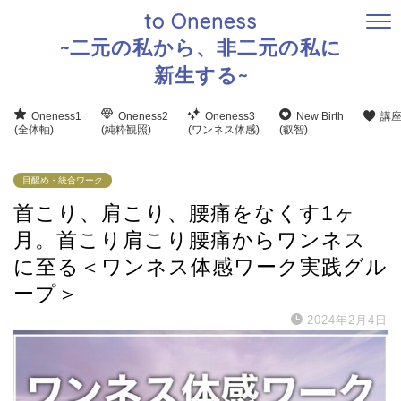
to Oneness
~二元の私から、非二元の私に
新生する~
Oneness1
Oneness2
Oneness3
New Birth
講
(全体軸)
(純粋観照)
(ワンネス体感)
(叡智)
目醒め・統合ワーク
首こり、肩こり、腰痛をなくす1ヶ
月。首こり肩こり腰痛からワンネス
に至る＜ワンネス体感ワーク実践グル
ープ＞
2024年2月4日