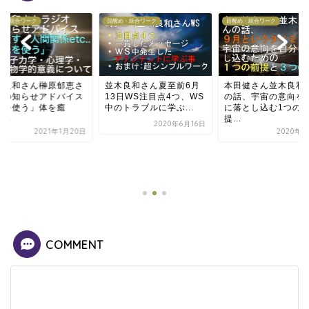
目醒め・統合ワーク
目醒め・統合ワーク
目醒め・統合ワーク
並木良和さん夏至前6月
本田健さん並木良和さん
13日WS注目点4つ、WS
の話、宇宙の意向を自分
中のトラブルに学ぶ...
に落とし込む1つの前
提...
2020年6月16日
2020年6月9日
並木良和さん
ん虫の知らせ
「光を使う」
す、...
20
COMMENT