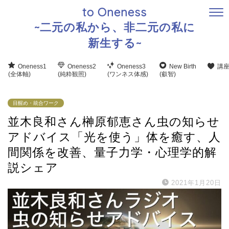
to Oneness
~二元の私から、非二元の私に
新生する~
Oneness1
Oneness2
Oneness3
New Birth
講
(全体軸)
(純粋観照)
(ワンネス体感)
(叡智)
目醒め・統合ワーク
並木良和さん榊原郁恵さん虫の知らせ
アドバイス「光を使う」体を癒す、人
間関係を改善、量子力学・心理学的解
説シェア
2021年1月20日