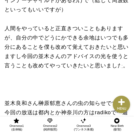
インナーチャイルドがあるわけで（総じて周波数
Oneness1
(全体軸)
といってもいいですが）
Oneness2
人間をやっていると正直きついこともあります
(純粋観照)
が、自分の中でどうにかできる余地はいつでも多
Oneness3
分にあることを僕も改めて覚えておきたいと思い
(ワンネス体感)
ますし今回の並木さんのアドバイスの光を使うと
言うことも改めてやっていきたいと思いました。
New Birth
(叡智)
並木良和さん榊原郁恵さんの虫の知らせですが、
MENU
今回の放送は都内とか神奈川の方はradikoで一週
間はオンデマンドで聴けますので、気になる方は
Oneness1
Oneness2
Oneness3
New Birth
(全体軸)
(純粋観照)
(ワンネス体感)
(叡智)
聞いてみてください。