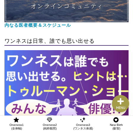
Oneness1
(全体軸)
Oneness2
内なる医者概要＆スケジュール
(純粋観照)
ワンネスは日常、誰でも思い出せる
Oneness3
(ワンネス体感)
New Birth
(叡智)
MENU
Oneness1
Oneness2
Oneness3
New Birth
https://youtu.be/Qhn5woGxOCI
(全体軸)
(純粋観照)
(ワンネス体感)
(叡智)