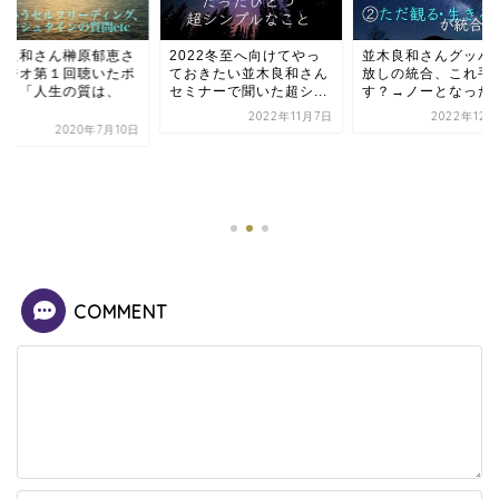
恵さ
2022冬至へ向けてやっ
並木良和さんグッパー手
たポ
ておきたい並木良和さん
放しの統合、これ手放
、
セミナーで聞いた超シ...
す？→ノーとなったら？
2022年11月7日
2022年12月28日
月10日
並木良
んラジ
イント
質...
COMMENT