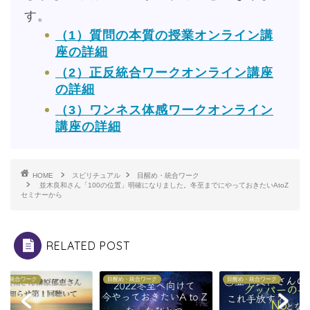
す。
（1）質問の本質の授業オンライン講
座の詳細
（2）正反統合ワークオンライン講座
の詳細
（3）ワンネス体感ワークオンライン
講座の詳細
HOME
スピリチュアル
目醒め・統合ワーク
並木良和さん「100の位置」明確になりました。冬至までにやっておきたいAtoZ
セミナーから
RELATED POST
目醒め・統合ワーク
目醒め・統合ワーク
目醒め・統