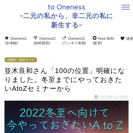
to Oneness
~二元の私から、非二元の私に
新生する~
Oneness1
Oneness2
Oneness3
New Birth
講
(全体軸)
(純粋観照)
(ワンネス体感)
(叡智)
目醒め・統合ワーク
並木良和さん「100の位置」明確にな
りました。冬至までにやっておきた
いAtoZセミナーから
2022年11月9日