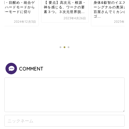
 要点】高次元・根源・
身体&叡智のイエス・ノ
を感じる、ワークの要
ーシグナルの奥深さ＠八
３つ。３次元世界脱...
百屋さんでミカンのカ
ゴ...
2023年4月26日
2025年3月14日
💫人間・目醒め・統
ームをハードモード
イージーモードに切
替...
2024年1
COMMENT