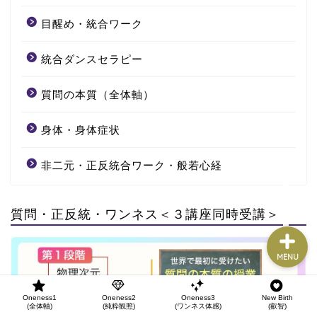
Oneness1
(全体軸)
目醒め・統合ワーク
Oneness2
統合ダンスセラピー
(純粋観照)
質問の本質（全体軸）
Oneness3
(ワンネス体感)
身体・身体症状
New Birth
非二元・正反統合ワーク・般若心経
(叡智)
質問・正反統・ワンネス＜３講座同時受講＞
MENU
Oneness1
Oneness2
Oneness3
New Birth
(全体軸)
(純粋観照)
(ワンネス体感)
(叡智)