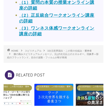
（1）質問の本質の授業オンライン講
座の詳細
（2）正反統合ワークオンライン講座
の詳細
（3）ワンネス体感ワークオンライン
講座の詳細
HOME
スピリチュアル
3次元世界脱出・この世の仕組み・審神者
膝の痛みスピリチュアルメッセージ。元は5次元以上のエネルギー。現象界＝影
絵のフラットランド。自分の波動・フィルムが映す映画
RELATED POST
元世界脱出・この世の仕組み・審神
3次元世界脱出・この世の仕組み・審神
3次元世界脱出・この世の仕組み
者
者