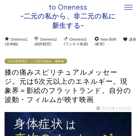
to Oneness
~二元の私から、非二元の私に
新生する~
Oneness1
Oneness2
Oneness3
New Birth
講
(全体軸)
(純粋観照)
(ワンネス体感)
(叡智)
3次元世界脱出・この世の仕組み・審神者
膝の痛みスピリチュアルメッセー
ジ。元は5次元以上のエネルギー。現
象界＝影絵のフラットランド。自分の
波動・フィルムが映す映画
2023年1月11日