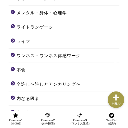
Oneness1
(全体軸)
メンタル・身体・心理学
Oneness2
ライトランゲージ
(純粋観照)
ライフ
Oneness3
(ワンネス体感)
ワンネス・ワンネス体感ワーク
New Birth
不食
(叡智)
全許し〜許しとアンカリング〜
内なる医者
MENU
審神者ファースト＆セカンド
Oneness1
Oneness2
Oneness3
New Birth
(全体軸)
(純粋観照)
(ワンネス体感)
(叡智)
日常は宇宙コント