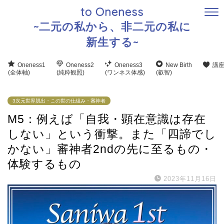
to Oneness
~二元の私から、非二元の私に
新生する~
Oneness1
Oneness2
Oneness3
New Birth
講
(全体軸)
(純粋観照)
(ワンネス体感)
(叡智)
3次元世界脱出・この世の仕組み・審神者
M5：例えば「自我・顕在意識は存在
しない」という衝撃。また「四諦でし
かない」審神者2ndの先に至るもの・
体験するもの
2023年11月16日