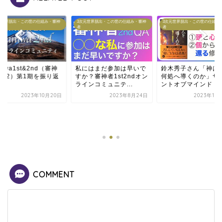
元世界脱出・この世の仕組み・審神
3次元世界脱出・この世の仕組み・審神
3次元世界脱出・この世の仕組み
者
者
にはまだ参加は早いで
鈴木秀子さん「神は人を
？審神者1st2ndオン
何処へ導くのか」サイレ
ンコミュニテ...
ントオブマインド・...
2023年8月24日
2023年11月12日
Saniwa1st&2nd（
者1・2）第1期を振
って
2023年10
COMMENT