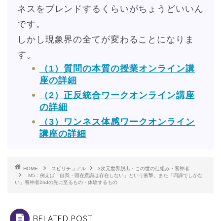
ネスをブレンドするくらいがちょうどいいん
です。
しかし現象界の全てが変わることになりま
す。
（1）質問の本質の授業オンライン講
座の詳細
（2）正反統合ワークオンライン講座
の詳細
（3）ワンネス体感ワークオンライン
講座の詳細
HOME
スピリチュアル
3次元世界脱出・この世の仕組み・審神者
M5：例えば「自我・顕在意識は存在しない」という衝撃。また「四諦でしかな
い」審神者2ndの先に至るもの・体験するもの
RELATED POST