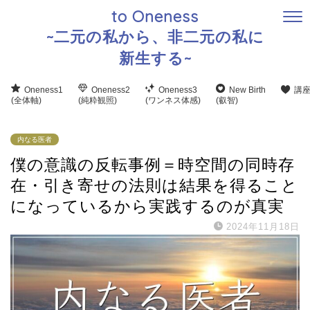
to Oneness
~二元の私から、非二元の私に
新生する~
Oneness1
Oneness2
Oneness3
New Birth
講
(全体軸)
(純粋観照)
(ワンネス体感)
(叡智)
内なる医者
僕の意識の反転事例＝時空間の同時存
在・引き寄せの法則は結果を得ること
になっているから実践するのが真実
2024年11月18日