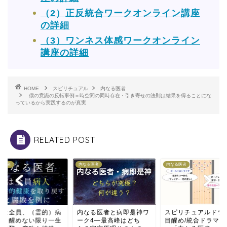
（2）正反統合ワークオンライン講座
の詳細
（3）ワンネス体感ワークオンライン
講座の詳細
HOME
スピリチュアル
内なる医者
僕の意識の反転事例＝時空間の同時存在・引き寄せの法則は結果を得ることにな
っているから実践するのが真実
RELATED POST
る医者
内なる医者
内なる医者
らは全員、（霊的）病
内なる医者と病即是神ワ
スピリチュアルドラ
。目醒めない限り一生
ーク4—最高峰はどち
目醒め/統合ドラマの