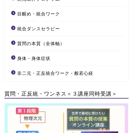
目醒め・統合ワーク
統合ダンスセラピー
質問の本質（全体軸）
身体・身体症状
非二元・正反統合ワーク・般若心経
質問・正反統・ワンネス＜３講座同時受講＞
Oneness1
(全体軸)
Oneness2
(純粋観照)