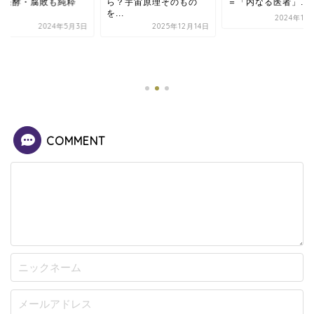
。発酵・腐敗も純粋
ら？宇宙原理そのもの
＝「内なる医者」...
.
を...
2024年11
2024年5月3日
2025年12月14日
COMMENT