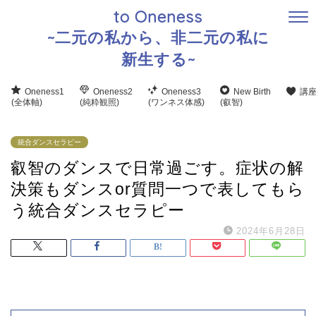
to Oneness
~二元の私から、非二元の私に
新生する~
Oneness1
Oneness2
Oneness3
New Birth
講
(全体軸)
(純粋観照)
(ワンネス体感)
(叡智)
統合ダンスセラピー
叡智のダンスで日常過ごす。症状の解
決策もダンスor質問一つで表してもら
う統合ダンスセラピー
2024年6月28日