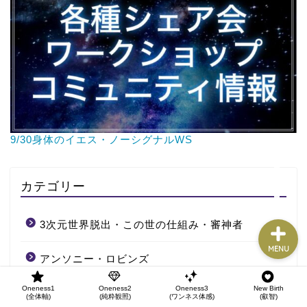
Oneness1
(全体軸)
Oneness2
(純粋観照)
Oneness3
(ワンネス体感)
9/30身体のイエス・ノーシグナルWS
New Birth
(叡智)
カテゴリー
3次元世界脱出・この世の仕組み・審神者
MENU
アンソニー・ロビンズ
Oneness1
Oneness2
Oneness3
New Birth
お金のこと
(全体軸)
(純粋観照)
(ワンネス体感)
(叡智)