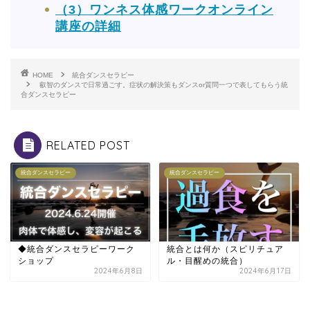
（3）ワンネス体感ワークオンライン
講座の詳細
HOME
統合ダンスセラピー
叡智のダンスで日常過ごす。症状の解決策もダンスor質問一つで表してもらう統
合ダンスセラピー
RELATED POST
統合ダンスセラピー
統合ダンスセラピー
◆統合ダンスセラピーワーク
統合とは何か（スピリチュア
ショップ
ル・目醒めの統合）
2024年6月8日
2024年6月17日