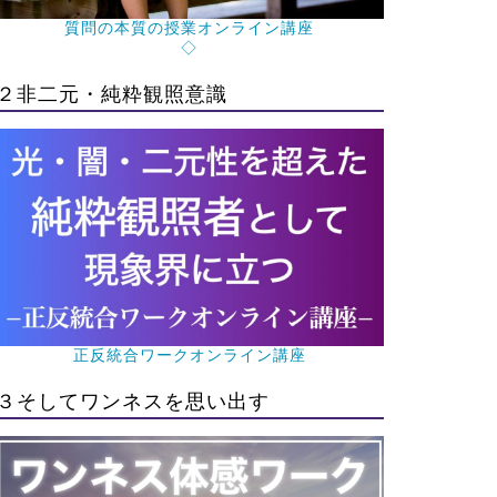
質問の本質の授業オンライン講座
◇
２非二元・純粋観照意識
正反統合ワークオンライン講座
３そしてワンネスを思い出す