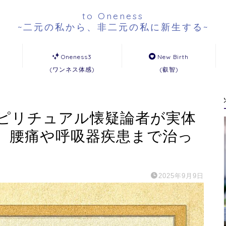
to Oneness
~二元の私から、非二元の私に新生する~
Oneness3
New Birth
(ワンネス体感)
(叡智)
ピリチュアル懐疑論者が実体
、腰痛や呼吸器疾患まで治っ
2025年9月9日