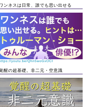
ワンネスは日常、誰でも思い出せる
https://youtu.be/Qhn5woGxOCI
覚醒の超基礎。非二元・空意識