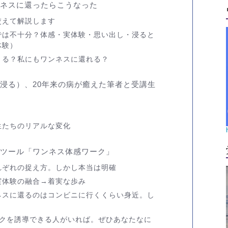
ネスに還ったらこうなった
交えて解説します
では不十分？体感・実体験・思い出し・浸ると
体験）
きる？私にもワンネスに還れる？
浸る）、20年来の病が癒えた筆者と受講生
生たちのリアルな変化
ツール「ワンネス体感ワーク」
れぞれの捉え方。しかし本当は明確
実体験の融合→着実な歩み
ネスに還るのはコンビニに行くくらい身近。し
ークを誘導できる人がいれば。ぜひあなたなに