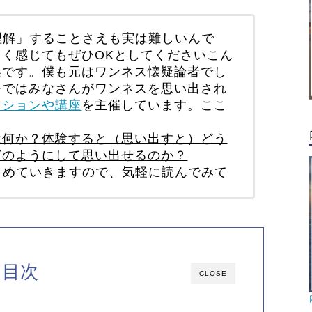
理解」することさえも実は難しいんで
しく感じてもぜひOKとしてください
こん
渓です。僕も
元はワンネス懐疑論者
でし
今ではみなさんがワンネスを思い出され
ッションや講座
を主催しています。ここ
は何か？体験すると（思い出すと）どう
どのようにして思い出せるのか？
とめていきますので、気軽に読んでみて
目次
CLOSE