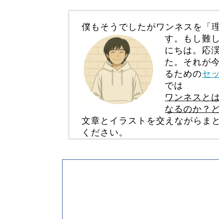
僕もそうでしたがワンネスを「
す。もし難
にちは。応
た。それが
るための
セ
では
ワンネスと
なるのか？
文章とイラストを交えながらま
ください。