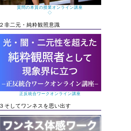
質問の本質の授業オンライン講座
◇
２非二元・純粋観照意識
正反統合ワークオンライン講座
３そしてワンネスを思い出す