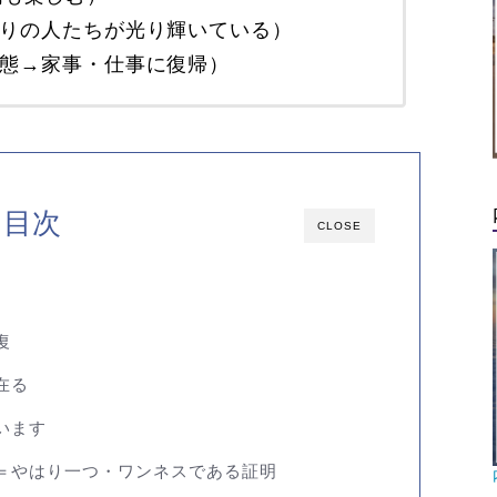
（周りの人たちが光り輝いている）
状態→家事・仕事に復帰）
目次
CLOSE
復
在る
います
＝やはり一つ・ワンネスである証明