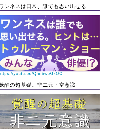
ワンネスは日常、誰でも思い出せる
https://youtu.be/Qhn5woGxOCI
覚醒の超基礎。非二元・空意識