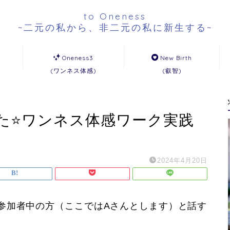
to Oneness
~二元の私から、非二元の私に新生する~
Oneness3
New Birth
(ワンネス体感)
(叡智)
た⭐️ワンネス体感ワーク実践
2024年4月20日
参加者中の方（ここではAさんとします）と話す