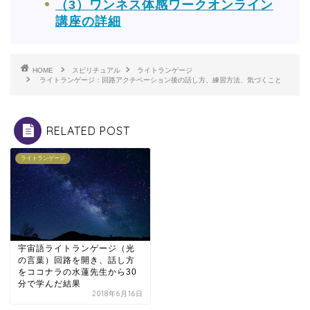
（3）ワンネス体感ワークオンライン
講座の詳細
HOME
スピリチュアル
ライトランゲージ
ライトランゲージ：回路アクチベーション後の話し方、練習方法、気づくこと
RELATED POST
ライトランゲージ
宇宙語ライトランゲージ（光
の言葉）回路を開き、話し方
をココナラの水蓮先生から30
分で学んだ結果
2018年6月16日