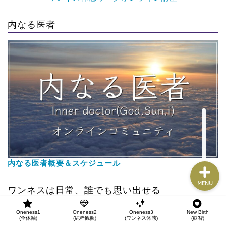
Oneness1
(全体軸)
内なる医者
Oneness2
(純粋観照)
Oneness3
(ワンネス体感)
New Birth
(叡智)
内なる医者概要＆スケジュール
MENU
ワンネスは日常、誰でも思い出せる
Oneness1
Oneness2
Oneness3
New Birth
(全体軸)
(純粋観照)
(ワンネス体感)
(叡智)