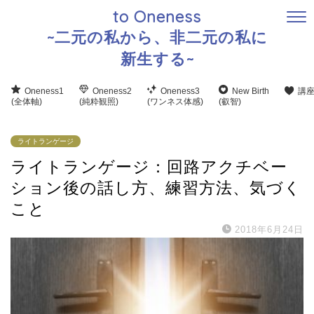
to Oneness
~二元の私から、非二元の私に
新生する~
Oneness1
Oneness2
Oneness3
New Birth
講
(全体軸)
(純粋観照)
(ワンネス体感)
(叡智)
ライトランゲージ
ライトランゲージ：回路アクチベー
ション後の話し方、練習方法、気づく
こと
2018年6月24日