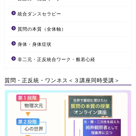
統合ダンスセラピー
質問の本質（全体軸）
身体・身体症状
非二元・正反統合ワーク・般若心経
質問・正反統・ワンネス＜３講座同時受講＞
Oneness1
(全体軸)
Oneness2
(純粋観照)
Oneness3