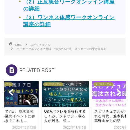
（2）正反統合ワークオンライン講座
の詳細
（3）ワンネス体感ワークオンライン
講座の詳細
HOME
スピリチュアル
ハイヤーセルフとは？意味・つながる方法・メッセージの受け取り方
RELATED POST
リチュアル
スピリチュアル
スピリチュアル
至まで7日、並木良和
Q&Aパラレルを移行する
スピリチュアルが淘
ん冬至のイベントに参
しくみ。ジャッジ→喋る
れる時代、並木良和
べき？これも...
人が居る。並...
高野山からの話
2022年12月15日
2022年11月13日
2022年8月