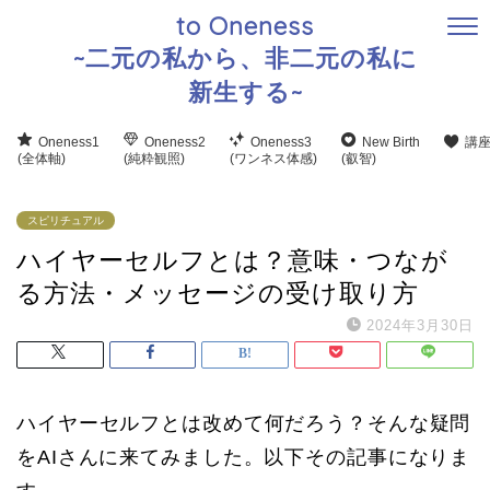
to Oneness
~二元の私から、非二元の私に
新生する~
Oneness1
Oneness2
Oneness3
New Birth
講
(全体軸)
(純粋観照)
(ワンネス体感)
(叡智)
スピリチュアル
ハイヤーセルフとは？意味・つなが
る方法・メッセージの受け取り方
2024年3月30日
ハイヤーセルフとは改めて何だろう？そんな疑問
をAIさんに来てみました。以下その記事になりま