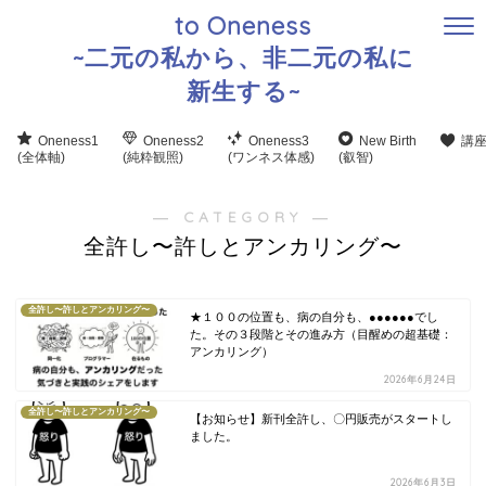
to Oneness
~二元の私から、非二元の私に
新生する~
Oneness1
Oneness2
Oneness3
New Birth
講
(全体軸)
(純粋観照)
(ワンネス体感)
(叡智)
― CATEGORY ―
全許し〜許しとアンカリング〜
全許し〜許しとアンカリング〜
★１００の位置も、病の自分も、●●●●●●でし
た。その３段階とその進み方（目醒めの超基礎：
アンカリング）
2026年6月24日
全許し〜許しとアンカリング〜
【お知らせ】新刊全許し、〇円販売がスタートし
ました。
2026年6月3日