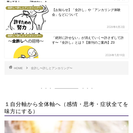
全許し〜許しとアンカリング〜
【お知らせ】「全許し」や「アンカリング体験
会」などについて
2026年6月2日
全許し〜許しとアンカリング〜
「絶対に許せない」が消えていく〜許さずして許
す〜『全許し』とは？【新刊のご案内】Z0
2026年5月19日
HOME
全許し〜許しとアンカリング〜
１自分軸から全体軸へ（感情・思考・症状全てを
味方にする）