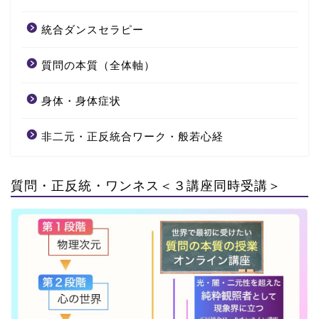
統合ダンスセラピー
質問の本質（全体軸）
身体・身体症状
非二元・正反統合ワーク・般若心経
質問・正反統・ワンネス＜３講座同時受講＞
Oneness1
(全体軸)
Oneness2
(純粋観照)
Oneness3